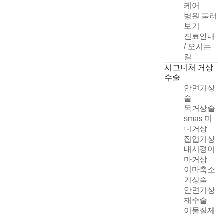
케어
병원 둘러
보기
진료안내
/ 오시는
길
시그니처 거상
수술
안면거상
술
목거상술
smas 미
니거상
집업거상
빠른 상담신청
내시경이
마거상
이마축소
거상술
안면거상
개인정보취급방침
재수술
자세히
이물질제
상담신청