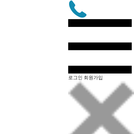
문
자
상
담
전
화
로그인
회원가입
상
담