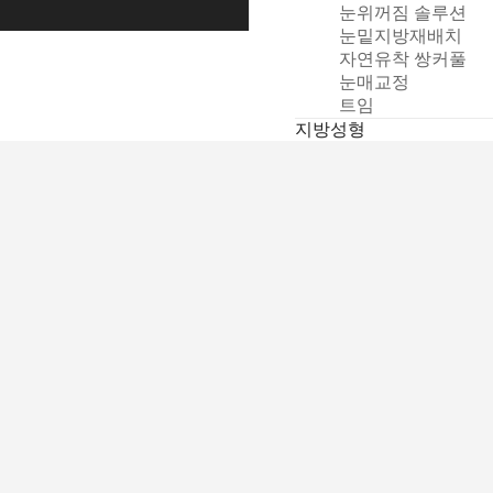
눈위꺼짐 솔루션
청
눈밑지방재배치
자연유착 쌍커풀
눈매교정
트임
지방성형
얼굴 지방흡입
얼굴 지방이식
기타성형
비절개인중축소술
누운귀성형
쁘띠/스킨케어
필러
보톡스
피부
리쥬란
후기/전후사진
전후사진
리얼후기
상담/예약
온라인 상담