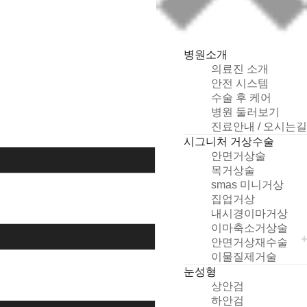
병원소개
의료진 소개
안전 시스템
수술 후 케어
병원 둘러보기
개
진료안내 / 오시는길
인
시그니처 거상수술
정
안면거상술
보
목거상술
취
smas 미니거상
급
집업거상
방
내시경이마거상
침
이마축소거상술
및
안면거상재수술
동
이물질제거술
의
눈성형
상
상안검
담
하안검
신