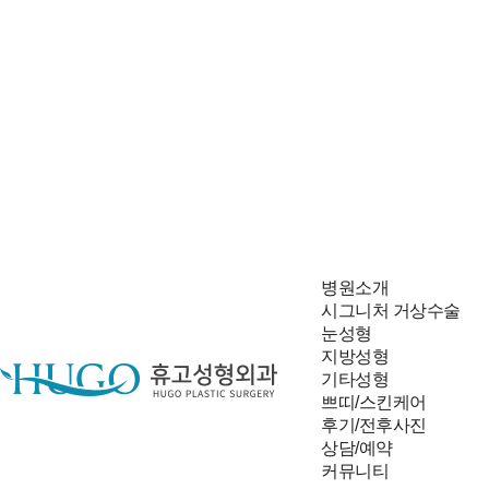
병원소개
시그니처 거상수술
눈성형
지방성형
기타성형
쁘띠/스킨케어
후기/전후사진
상담/예약
빠른 상담신청
커뮤니티