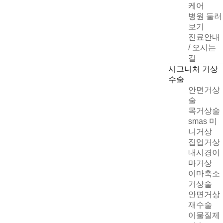
케어
병원 둘러
보기
진료안내
/ 오시는
길
시그니처 거상
수술
안면거상
술
목거상술
smas 미
니거상
집업거상
빠른 상담신청
내시경이
마거상
이마축소
거상술
안면거상
개인정보취급방침
재수술
자세히
이물질제
상담신청