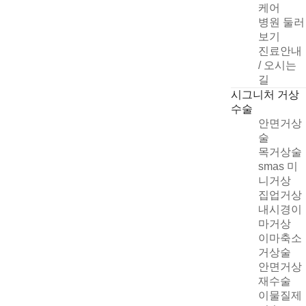
케어
병원 둘러
보기
진료안내
/ 오시는
길
시그니처 거상
수술
안면거상
술
목거상술
smas 미
니거상
집업거상
빠른 상담신청
내시경이
마거상
이마축소
거상술
안면거상
개인정보취급방침
재수술
자세히
이물질제
상담신청