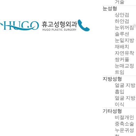
거술
눈성형
상안검
하안검
눈위꺼짐
솔루션
눈밑지방
재배치
자연유착
쌍커풀
눈매교정
트임
지방성형
얼굴 지방
흡입
얼굴 지방
이식
기타성형
비절개인
중축소술
누운귀성