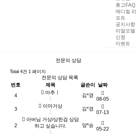
휴고FAQ
메디컬 리
포트
공지사항
리얼모델
신청
이벤트
전문의 상담
Total 4건
1 페이지
전문의 상담 목록
번호
제목
글쓴이
날짜
마추ㅣ
김*경
4
1
08-05
이마거상
김*경
3
1
07-13
아버님 거상/상한검 상담
양*승
2
하고 싶습니다.
05-22
1