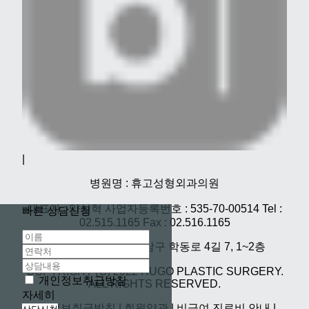
|
병원명 : 휴고성형외과의원
대표자 : 양성혁 사업자등록번호 : 535-70-00514 Tel :
빠른 상담신청
02.515.1165 Fax : 02.516.1165
주소 : 서울특별시 강남구 학동로 4길 7, 1~2층
COPYRIGHT (C) 2022 HUGO PLASTIC SURGERY.
개인정보취급방침
ALL RIGHTS RESERVED.
자세히
|
개인정보취급방침
|
회원약관
|
비급여 진료비 안내
|