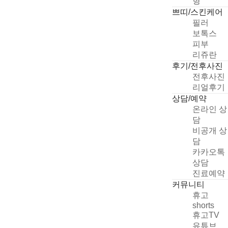
형
쁘띠/스킨케어
필러
보톡스
피부
리쥬란
후기/전후사진
전후사진
리얼후기
상담/예약
온라인 상
담
비공개 상
담
카카오톡
상담
진료예약
커뮤니티
휴고
shorts
휴고TV
유튜브