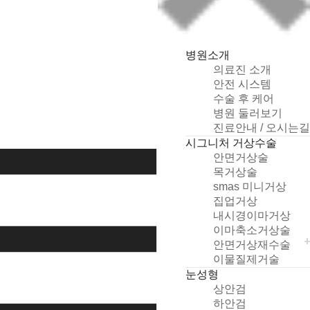
병원소개
의료진 소개
안전 시스템
수술 후 케어
병원 둘러보기
개
진료안내 / 오시는길
인
시그니처 거상수술
정
안면거상술
보
목거상술
취
smas 미니거상
급
집업거상
방
내시경이마거상
침
이마축소거상술
및
안면거상재수술
동
이물질제거술
의
눈성형
상
상안검
담
하안검
신