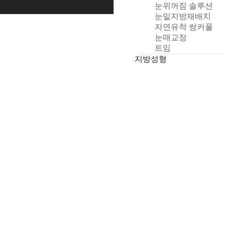
눈위꺼짐 솔루션
청
눈밑지방재배치
자연유착 쌍커풀
눈매교정
트임
지방성형
얼굴 지방흡입
얼굴 지방이식
기타성형
비절개인중축소술
누운귀성형
쁘띠/스킨케어
필러
보톡스
피부
리쥬란
후기/전후사진
전후사진
리얼후기
상담/예약
온라인 상담