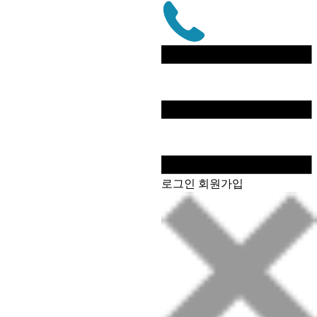
문
자
상
담
전
화
로그인
회원가입
상
담