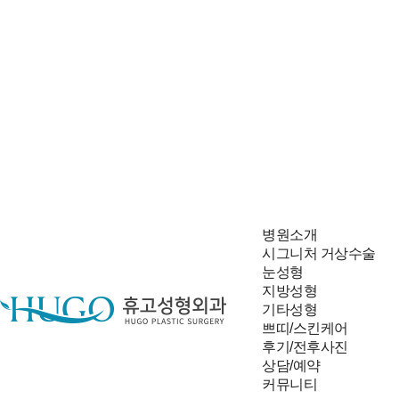
병원소개
시그니처 거상수술
눈성형
지방성형
기타성형
쁘띠/스킨케어
후기/전후사진
상담/예약
빠른 상담신청
커뮤니티