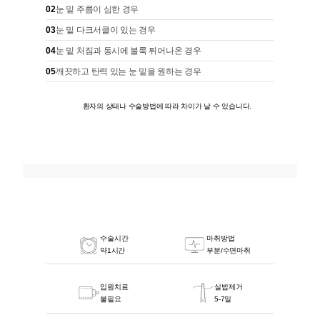
02
눈 밑 주름이 심한 경우
03
눈 밑 다크서클이 있는 경우
04
눈 밑 처짐과 동시에 불룩 튀어나온 경우
05
깨끗하고 탄력 있는 눈 밑을 원하는 경우
환자의 상태나 수술방법에 따라 차이가 날 수 있습니다.
수술시간
마취방법
약1시간
부분/수면마취
입원치료
실밥제거
불필요
5-7일