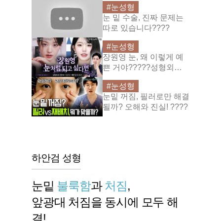
#눈성형
눈 밑 수술, 진짜 문제는
따로 있습니다????
#눈성형
장원영 눈, 왜 이렇게 예
쁜 거야?????️성형외과
전문의가 분석한 3가지
#눈성형
비밀! ✨
눈밑 꺼짐, 필러로만 해결
될까? 오해와 진실! ????
하안검 성형
눈밑
불룩함
과
처짐
,
앞광대 처짐을 동시에 모두 해
결!