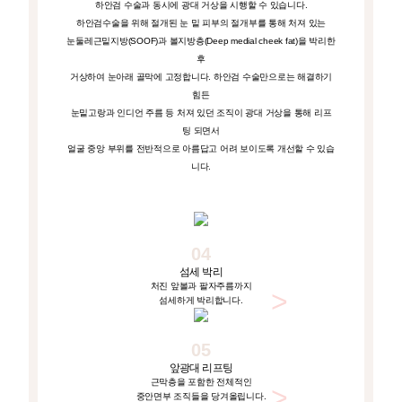
하안검 수술과 동시에 광대 거상을 시행할 수 있습니다.
하안검수술을 위해 절개된 눈 밑 피부의 절개부를 통해 처져 있는
눈둘레근밑지방(SOOF)과 볼지방층(Deep medial cheek fat)을 박리한
후
거상하여
눈아래 골막에 고정합니다. 하안검 수술만으로는 해결하기
힘든
눈밑고랑과 인디언 주름 등 처져 있던 조직이 광대 거상을 통해 리프
팅 되면서
얼굴 중앙 부위를 전반적으로 아름답고 어려 보이도록 개선할 수 있습
니다.
04
섬세 박리
처진 앞볼과 팔자주름까지
섬세하게 박리합니다.
05
앞광대 리프팅
근막층을 포함한 전체적인
중안면부 조직들을 당겨올립니다.