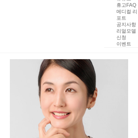
휴고FAQ
메디컬 리
포트
공지사항
리얼모델
신청
이벤트