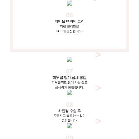
06
지방을 뼈막에 고정
처진 볼지방을
뼈막에 고정합니다.
07
피부를 당겨 섬세 봉합
피부를위로 당겨 가는 실로
섬세하게 봉합합니다.
08
하안검 수술 후
주름지고 불룩한 눈밑이
교정됩니다.
09