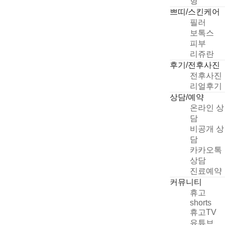
형
쁘띠/스킨케어
필러
보톡스
피부
리쥬란
후기/전후사진
전후사진
리얼후기
상담/예약
온라인 상
담
비공개 상
담
카카오톡
상담
진료예약
커뮤니티
휴고
shorts
휴고TV
유튜브