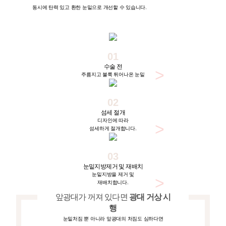
동시에 탄력 있고 환한 눈밑으로 개선할 수 있습니다.
01
수술 전
주름지고 불룩 튀어나온 눈밑
02
섬세 절개
디자인에 따라
섬세하게 절개합니다.
03
눈밑지방제거 및 재배치
눈밑지방을 제거 및
재배치합니다.
앞광대가 꺼져 있다면
광대 거상 시
행
눈밑처짐 뿐 아니라 앞광대의 처짐도 심하다면