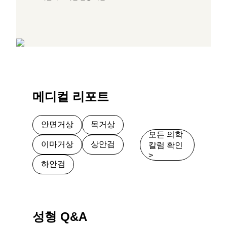
메디컬 리포트
안면거상
목거상
모든 의학
이마거상
상안검
칼럼 확인
>
하안검
성형 Q&A