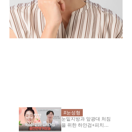
#눈성형
눈밑지방과 앞광대 처짐
을 위한 하안검+피치거
상술!