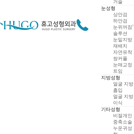
거술
눈성형
상안검
하안검
눈위꺼짐
솔루션
눈밑지방
재배치
자연유착
쌍커풀
눈매교정
트임
지방성형
얼굴 지방
흡입
얼굴 지방
이식
기타성형
비절개인
중축소술
누운귀성