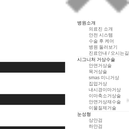
병원소개
의료진 소개
안전 시스템
수술 후 케어
병원 둘러보기
개
진료안내 / 오시는길
인
시그니처 거상수술
정
안면거상술
보
목거상술
취
smas 미니거상
급
집업거상
방
내시경이마거상
침
이마축소거상술
및
안면거상재수술
동
이물질제거술
의
눈성형
상
상안검
담
하안검
신