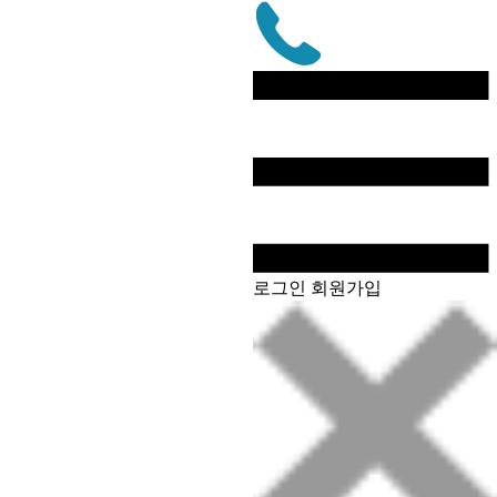
문
자
상
담
전
화
로그인
회원가입
상
담