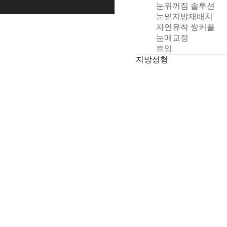
눈위꺼짐 솔루션
청
눈밑지방재배치
자연유착 쌍커풀
눈매교정
트임
지방성형
얼굴 지방흡입
얼굴 지방이식
기타성형
비절개인중축소술
누운귀성형
쁘띠/스킨케어
필러
보톡스
피부
리쥬란
후기/전후사진
전후사진
리얼후기
상담/예약
온라인 상담