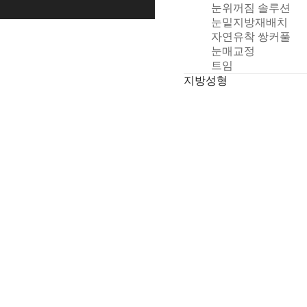
눈위꺼짐 솔루션
청
눈밑지방재배치
자연유착 쌍커풀
눈매교정
트임
지방성형
얼굴 지방흡입
얼굴 지방이식
기타성형
비절개인중축소술
누운귀성형
쁘띠/스킨케어
필러
보톡스
피부
리쥬란
후기/전후사진
전후사진
리얼후기
상담/예약
온라인 상담