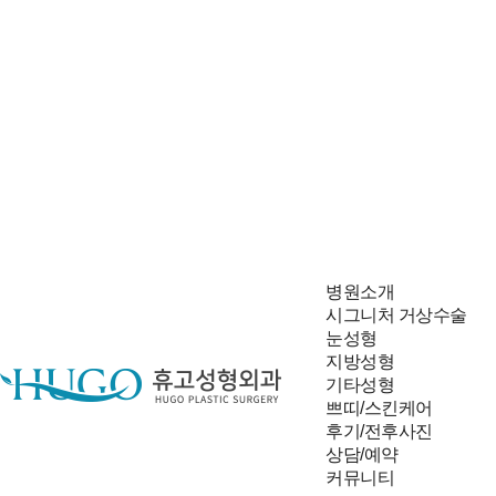
병원소개
시그니처 거상수술
눈성형
지방성형
기타성형
쁘띠/스킨케어
후기/전후사진
상담/예약
빠른 상담신청
커뮤니티