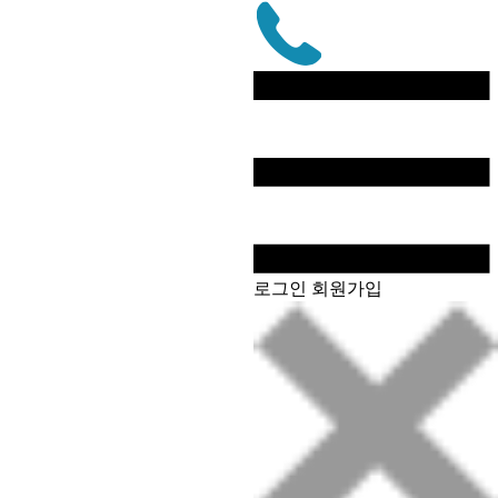
문
자
상
담
전
화
로그인
회원가입
상
담