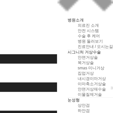
병원소개
의료진 소개
안전 시스템
수술 후 케어
병원 둘러보기
개
진료안내 / 오시는길
인
시그니처 거상수술
정
안면거상술
보
목거상술
취
smas 미니거상
급
집업거상
방
내시경이마거상
침
이마축소거상술
및
안면거상재수술
동
이물질제거술
의
눈성형
상
상안검
담
하안검
신