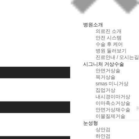
병원소개
의료진 소개
안전 시스템
수술 후 케어
병원 둘러보기
개
진료안내 / 오시는길
인
시그니처 거상수술
정
안면거상술
보
목거상술
취
smas 미니거상
급
집업거상
방
내시경이마거상
침
이마축소거상술
및
안면거상재수술
동
이물질제거술
의
눈성형
상
상안검
담
하안검
신