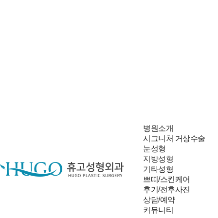
병원소개
시그니처 거상수술
눈성형
지방성형
기타성형
쁘띠/스킨케어
후기/전후사진
상담/예약
빠른 상담신청
커뮤니티