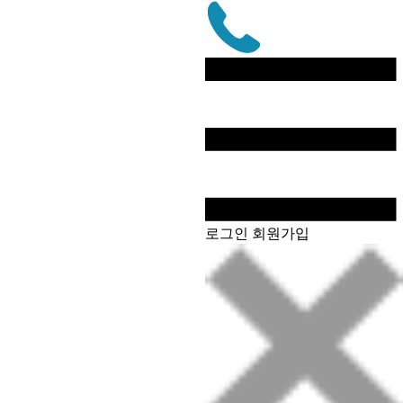
문
자
상
담
전
화
로그인
회원가입
상
담