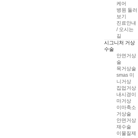
케어
병원 둘러
보기
진료안내
/ 오시는
길
시그니처 거상
수술
안면거상
술
목거상술
smas 미
니거상
집업거상
빠른 상담신청
내시경이
마거상
이마축소
거상술
안면거상
개인정보취급방침
재수술
자세히
이물질제
상담신청